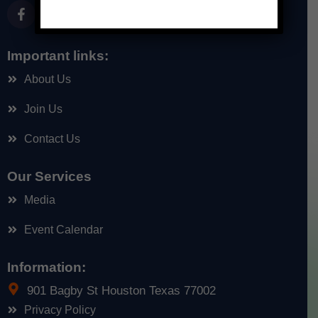
Important links:
About Us
Join Us
Contact Us
Our Services
Media
Event Calendar
Information:
901 Bagby St Houston Texas 77002
Privacy Policy